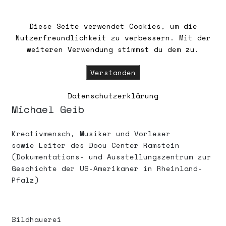
Diese Seite verwendet Cookies, um die
Nutzerfreundlichkeit zu verbessern. Mit der
HOME
weiteren Verwendung stimmst du dem zu.
WIR
Verstanden
Installation
Musik
Wort
Datenschutzerklärung
WALDSCHLÖSSCHEN
Michael Geib
KONTAKT/ANFAHRT
Kreativmensch, Musiker und Vorleser
sowie Leiter des Docu Center Ramstein
FÖRDERMITGLIEDSCHAFT
(Dokumentations- und Ausstellungszentrum zur
Geschichte der US-Amerikaner in Rheinland-
Pfalz)
UNSERE GÄSTE
NEWSLETTER
Bildhauerei