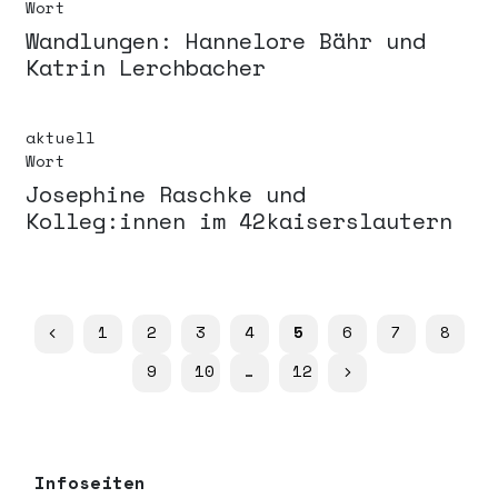
Wort
Wandlungen: Hannelore Bähr und
Katrin Lerchbacher
aktuell
Wort
Josephine Raschke und
Kolleg:innen im 42kaiserslautern
1
2
3
4
5
6
7
8
9
10
…
12
Infoseiten