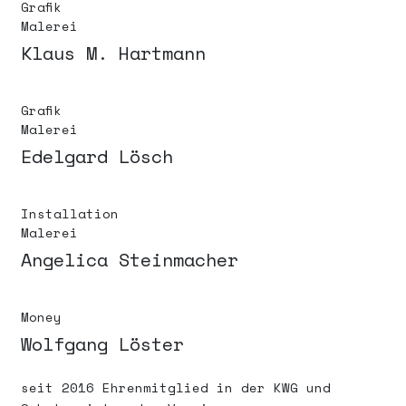
Grafik
Malerei
SELBSTVERSTÄNDNIS /
Klaus M. Hartmann
SATZUNG
DATENSCHUTZERKLÄRUNG
Grafik
Malerei
Edelgard Lösch
IMPRESSUM
DANKE SEHR!
Installation
Malerei
Angelica Steinmacher
Money
Wolfgang Löster
seit 2016 Ehrenmitglied in der KWG und