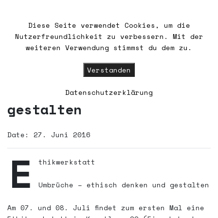
Diese Seite verwendet Cookies, um die
Nutzerfreundlichkeit zu verbessern. Mit der
HOME
weiteren Verwendung stimmst du dem zu.
WIR
Verstanden
Ethikwerkstatt Umbrüche
– ethisch denken und
Datenschutzerklärung
WALDSCHLÖSSCHEN
gestalten
KONTAKT/ANFAHRT
Date: 27. Juni 2016
E
FÖRDERMITGLIEDSCHAFT
thikwerkstatt
UNSERE GÄSTE
Umbrüche – ethisch denken und gestalten
NEWSLETTER
Am 07. und 08. Juli findet zum ersten Mal eine