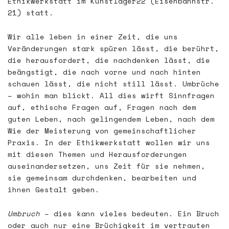
Ethikwerkstatt im Kunstlager22 (Eisenbahnstr.
21) statt.
SELBSTVERSTÄNDNIS /
SATZUNG
Wir alle leben in einer Zeit, die uns
Veränderungen stark spüren lässt, die berührt,
DATENSCHUTZERKLÄRUNG
die herausfordert, die nachdenken lässt, die
beängstigt, die nach vorne und nach hinten
schauen lässt, die nicht still lässt. Umbrüche
IMPRESSUM
– wohin man blickt. All dies wirft Sinnfragen
auf, ethische Fragen auf, Fragen nach dem
DANKE SEHR!
guten Leben, nach gelingendem Leben, nach dem
Wie der Meisterung von gemeinschaftlicher
Praxis. In der Ethikwerkstatt wollen wir uns
mit diesen Themen und Herausforderungen
auseinandersetzen, uns Zeit für sie nehmen,
sie gemeinsam durchdenken, bearbeiten und
ihnen Gestalt geben.
Umbruch
– dies kann vieles bedeuten. Ein Bruch
oder auch nur eine Brüchigkeit im vertrauten