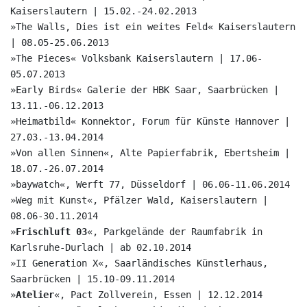
Kaiserslautern | 15.02.-24.02.2013
»The Walls, Dies ist ein weites Feld« Kaiserslautern
| 08.05-25.06.2013
»The Pieces« Volksbank Kaiserslautern | 17.06-
05.07.2013
»Early Birds« Galerie der HBK Saar, Saarbrücken |
13.11.-06.12.2013
»Heimatbild« Konnektor, Forum für Künste Hannover |
27.03.-13.04.2014
»Von allen Sinnen«, Alte Papierfabrik, Ebertsheim |
18.07.-26.07.2014
»baywatch«, Werft 77, Düsseldorf | 06.06-11.06.2014
»Weg mit Kunst«, Pfälzer Wald, Kaiserslautern |
08.06-30.11.2014
»
Frischluft 03
«, Parkgelände der Raumfabrik in
Karlsruhe-Durlach | ab 02.10.2014
»II Generation X«, Saarländisches Künstlerhaus,
Saarbrücken | 15.10-09.11.2014
»
Atelier
«, Pact Zollverein, Essen | 12.12.2014