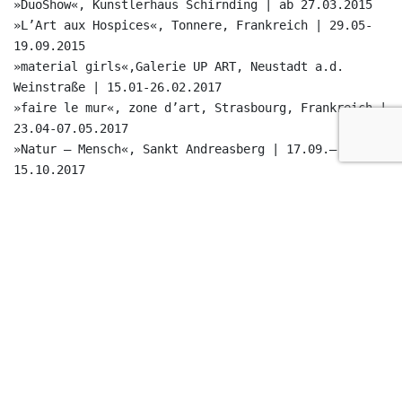
»DuoShow«, Künstlerhaus Schirnding | ab 27.03.2015
»L’Art aux Hospices«, Tonnere, Frankreich | 29.05-
19.09.2015
»material girls«,Galerie UP ART, Neustadt a.d.
Weinstraße | 15.01-26.02.2017
»faire le mur«, zone d’art, Strasbourg, Frankreich |
23.04-07.05.2017
»Natur – Mensch«, Sankt Andreasberg | 17.09.–
15.10.2017
»Analog«, Kunstlager, Kaiserslautern | 26.10.–
06.12.2017
»Lesung, Was vom Leser übrig bleibt«, Theodor-Zink-
Museum, Kaiserslautern | 11.11.2017
Peter-und Luise-Hager-Preis »
Kontakt
«: Galerie der
HbkSaar | 03.02.–04.04.2018
»Peter-und Luise-Hager-Preis »Kontakt«:
Saarländische Galerie, Berlin | 16.03.–14.04.2018
»
Pfälzische Sezession: Neue Wege
«, Neustadt-Mußbach
| 29.04.–27.05.2018
»
PAFF THE MAGIC – Kunstprozesse auf dem alten